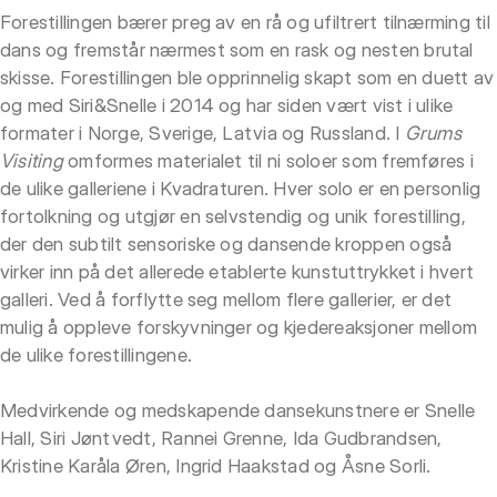
Forestillingen bærer preg av en rå og ufiltrert tilnærming til
dans og fremstår nærmest som en rask og nesten brutal
skisse. Forestillingen ble opprinnelig skapt som en duett av
og med Siri&Snelle i 2014 og har siden vært vist i ulike
formater i Norge, Sverige, Latvia og Russland. I
Grums
Visiting
omformes materialet til ni soloer som fremføres i
de ulike galleriene i Kvadraturen. Hver solo er en personlig
fortolkning og utgjør en selvstendig og unik forestilling,
der den subtilt sensoriske og dansende kroppen også
virker inn på det allerede etablerte kunstuttrykket i hvert
galleri. Ved å forflytte seg mellom flere gallerier, er det
mulig å oppleve forskyvninger og kjedereaksjoner mellom
de ulike forestillingene.
Medvirkende og medskapende dansekunstnere er Snelle
Hall, Siri Jøntvedt, Rannei Grenne, Ida Gudbrandsen,
Kristine Karåla Øren, Ingrid Haakstad og Åsne Sorli.