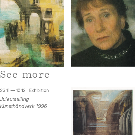
See more
23.11 — 15.12
Exhibition
Juleutstilling
Kunsthåndverk 1996