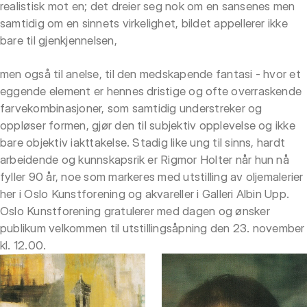
realistisk mot en; det dreier seg nok om en sansenes men
samtidig om en sinnets virkelighet, bildet appellerer ikke
bare til gjenkjennelsen,
men også til anelse, til den medskapende fantasi - hvor et
eggende element er hennes dristige og ofte overraskende
farvekombinasjoner, som samtidig understreker og
oppløser formen, gjør den til subjektiv opplevelse og ikke
bare objektiv iakttakelse. Stadig like ung til sinns, hardt
arbeidende og kunnskapsrik er Rigmor Holter når hun nå
fyller 90 år, noe som markeres med utstilling av oljemalerier
her i Oslo Kunstforening og akvareller i Galleri Albin Upp.
Oslo Kunstforening gratulerer med dagen og ønsker
publikum velkommen til utstillingsåpning den 23. november
kl. 12.00.