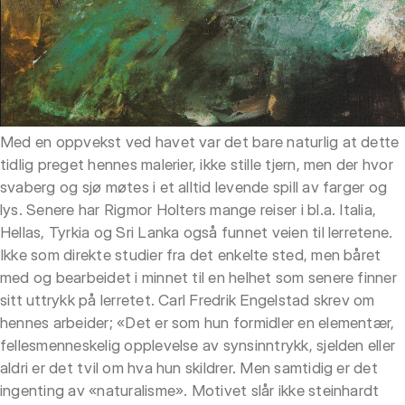
Med en oppvekst ved havet var det bare naturlig at dette
tidlig preget hennes malerier, ikke stille tjern, men der hvor
svaberg og sjø møtes i et alltid levende spill av farger og
lys. Senere har Rigmor Holters mange reiser i bl.a. Italia,
Hellas, Tyrkia og Sri Lanka også funnet veien til lerretene.
Ikke som direkte studier fra det enkelte sted, men båret
med og bearbeidet i minnet til en helhet som senere finner
sitt uttrykk på lerretet. Carl Fredrik Engelstad skrev om
hennes arbeider; «Det er som hun formidler en elementær,
fellesmenneskelig opplevelse av synsinntrykk, sjelden eller
aldri er det tvil om hva hun skildrer. Men samtidig er det
ingenting av «naturalisme». Motivet slår ikke steinhardt