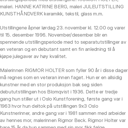
maleri. HANNE KATRINE BERG, maleri JULEUTSTILLING
KUNSTHÅNDVERK keramikk, tekstil, glass m.m.
Utstillingene åpner lørdag 23. november kl. 12.00 og varer
til 15. desember 1996. November/desember blir en
spennende utstillingsperiode med to separatutstillinger av
en veteran og en debutant samt en fin anledning til å
kjøpe julegaver av høy kvalitet.
Malerinnen RIGMOR HOLTER som fyller 90 år i disse dager
må regnes som en veteran innen faget. Hun er en allsidig
kunstner med en stor produksjon bak seg siden
debututstillingen hos Blomqvist i 1936. Dette er tredje
gang hun stiller ut i Oslo Kunstforening, første gang var i
1963 hvor hun deltok på utstillingen 9x3 Oslo
Kunstnerinner, andre gang var i 1981 sammen med arbeider
av hennes mor, malerinnen Rigmor Beck. Rigmor Holter var
bare 15 år da hun sammen med sin mor fikk følge