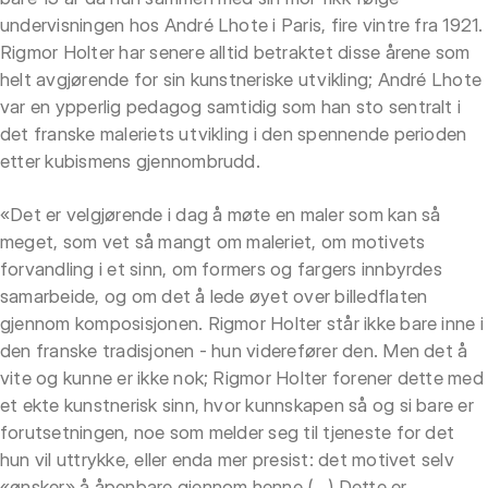
undervisningen hos André Lhote i Paris, fire vintre fra 1921.
Rigmor Holter har senere alltid betraktet disse årene som
helt avgjørende for sin kunstneriske utvikling; André Lhote
var en ypperlig pedagog samtidig som han sto sentralt i
det franske maleriets utvikling i den spennende perioden
etter kubismens gjennombrudd.
«Det er velgjørende i dag å møte en maler som kan så
meget, som vet så mangt om maleriet, om motivets
forvandling i et sinn, om formers og fargers innbyrdes
samarbeide, og om det å lede øyet over billedflaten
gjennom komposisjonen. Rigmor Holter står ikke bare inne i
den franske tradisjonen - hun viderefører den. Men det å
vite og kunne er ikke nok; Rigmor Holter forener dette med
et ekte kunstnerisk sinn, hvor kunnskapen så og si bare er
forutsetningen, noe som melder seg til tjeneste for det
hun vil uttrykke, eller enda mer presist: det motivet selv
«ønsker» å åpenbare gjennom henne.(...) Dette er