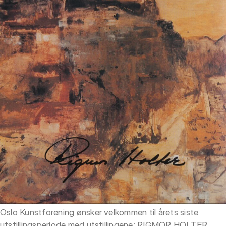
Oslo Kunstforening ønsker velkommen til årets siste
utstillingsperiode med utstillingene: RIGMOR HOLTER,