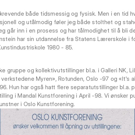
krevende både tidsmessig og fysisk. Men i en tid hvo
sjonell og utålmodig føler jeg både stolthet og stah
g går inn i en prosess og har tålmodighet til å bli 
Amstein har sin utdannelse fra Statens Lærerskole i 
nstindustriskole 1980 - 85.
e gruppe og kollektivutstillinger bl.a. i Galleri NK, 
a verkstedene Myren», Rotunden, Oslo -97 og «It's 
6. Hun har også hatt flere separatutstillinger bl.a
tilling i Mandal Kunstforening i April -98. Vi ønsker
nstner i Oslo Kunstforening.