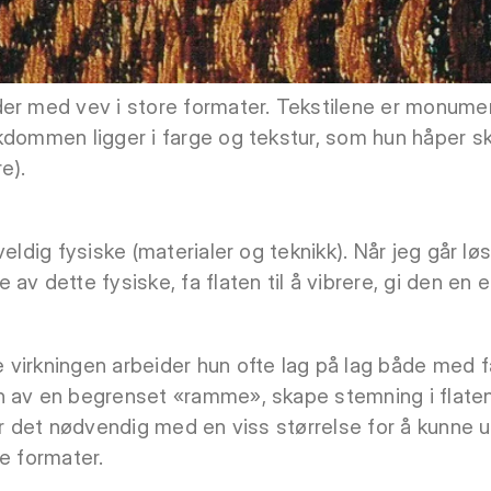
der med vev i store formater. Tekstilene er monume
dommen ligger i farge og tekstur, som hun håper skal
e).
veldig fysiske (materialer og teknikk). Når jeg går lø
v dette fysiske, fa flaten til å vibrere, gi den en e
virkningen arbeider hun ofte lag på lag både med f
n av en begrenset «ramme», skape stemning i flate
 er det nødvendig med en viss størrelse for å kunne 
e formater.