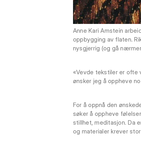
Anne Kari Amstein arbei
oppbygging av flaten. Rik
nysgjerrig (og gå nærmer
«Vevde tekstiler er ofte 
ønsker jeg å oppheve noe a
For å oppnå den ønskede 
søker å oppheve følelse
stillhet, meditasjon. Da
og materialer krever stor