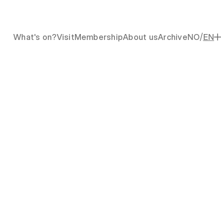
/
What's on?
Visit
Membership
About us
Archive
NO
EN