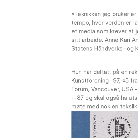
«Teknikken jeg bruker er 
tempo, hvor verden er ra
et media som krever at je
sitt arbeide. Anne Kari 
Statens Håndverks- og Ku
Hun har deltatt på en rekk
Kunstforening -97, «5 fr
Forum, Vancouver, USA -9
i -87 og skal også ha uts
møte med nok en teksilku