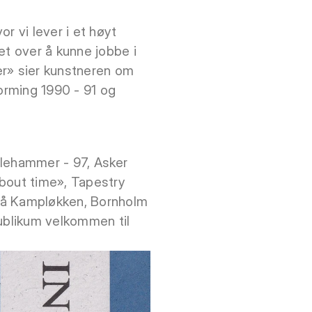
r vi lever i et høyt
et over å kunne jobbe i
der» sier kunstneren om
forming 1990 - 91 og
Lillehammer - 97, Asker
about time», Tapestry
. på Kampløkken, Bornholm
 publikum velkommen til