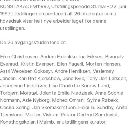
KUNSTAKADEM11997, Utstillingsperiode 31. mai - 22. juni
1997. Utstillingen presenterer i alt 26 studenter som i
hovedsak viser helt nye arbeider laget for denne
utstillingen.
De 26 avgangsstudentene er:
Filen Christensen, Anders Eiebakke, Ina Eriksen, Bjønnulv
Evenrud, Kristin Evensen, Ellen Fagerli, Morten Hansen,
Astri Wexelsen Goksøyr, Andre Henriksen, Veslemøy
Jansen, Kari Bnt Kjerschow, Jone Kvie, Tony Jon Larsson,
Josephine Lindstrøm, Lise Charlotte Konow Lund,
Torbjørn Morstøl, Jolanta Emilia Niedzieak, Anne Sophie
Normann, Asle Nyborg, Mohed Omrani, Syime Røbekk,
Cecilia Sering, Jan Skomakerstuen, Heidi B. Sundby, Anita
Tjemsland, Morten Viskum. Rektor Gertrud Sandqvist,
Konsthogskolan i Malmb, er utstillingens kurator.