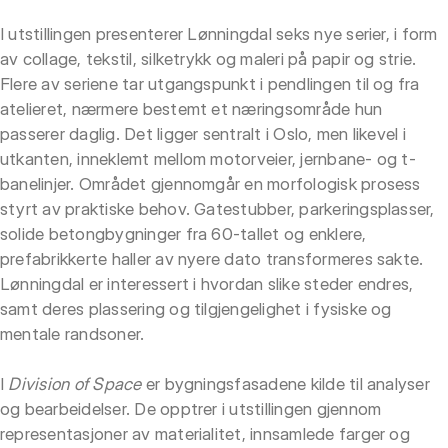
I utstillingen presenterer Lønningdal seks nye serier, i form
av collage, tekstil, silketrykk og maleri på papir og strie.
Flere av seriene tar utgangspunkt i pendlingen til og fra
atelieret, nærmere bestemt et næringsområde hun
passerer daglig. Det ligger sentralt i Oslo, men likevel i
utkanten, inneklemt mellom motorveier, jernbane- og t-
banelinjer. Området gjennomgår en morfologisk prosess
styrt av praktiske behov. Gatestubber, parkeringsplasser,
solide betongbygninger fra 60-tallet og enklere,
prefabrikkerte haller av nyere dato transformeres sakte.
Lønningdal er interessert i hvordan slike steder endres,
samt deres plassering og tilgjengelighet i fysiske og
mentale randsoner.
I
Division of Space
er bygningsfasadene kilde til analyser
og bearbeidelser. De opptrer i utstillingen gjennom
representasjoner av materialitet, innsamlede farger og