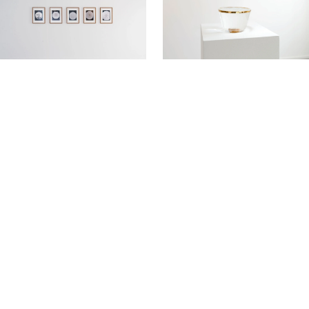
26.08 — 24.09
Utstilling
04.05 — 25.06
Utstilling
Letters Sent from Heaven
DRAWING and
SCULPTURE
Åpningstider
Mandag
Stengt
Tirsdag
Stengt
Onsdag
Stengt
Torsdag
Stengt
Fredag
Stengt
Lørdag
Stengt
Søndag
Stengt