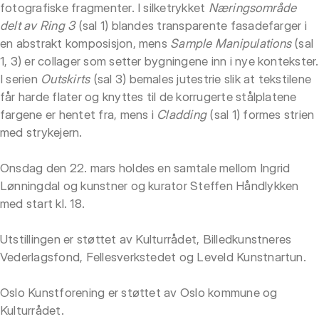
fotografiske fragmenter. I silketrykket
Næringsområde
delt av Ring 3
(sal 1) blandes transparente fasadefarger i
en abstrakt komposisjon, mens
Sample Manipulations
(sal
1, 3) er collager som setter bygningene inn i nye kontekster.
I serien
Outskirts
(sal 3) bemales jutestrie slik at tekstilene
får harde flater og knyttes til de korrugerte stålplatene
fargene er hentet fra, mens i
Cladding
(sal 1) formes strien
med strykejern.
Onsdag den 22. mars holdes en samtale mellom Ingrid
Lønningdal og kunstner og kurator Steffen Håndlykken
med start kl. 18.
Utstillingen er støttet av Kulturrådet, Billedkunstneres
Vederlagsfond, Fellesverkstedet og Leveld Kunstnartun.­
Oslo Kunstforening er støttet av Oslo kommune og
Kulturrådet.