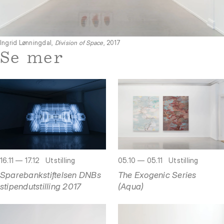
Ingrid Lønningdal,
Division of Space
, 2017
Se mer
16.11 — 17.12
Utstilling
05.10 — 05.11
Utstilling
Sparebankstiftelsen DNBs
The Exogenic Series
stipendutstilling 2017
(Aqua)