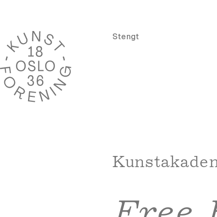
Stengt
Kunstakadem
Free 