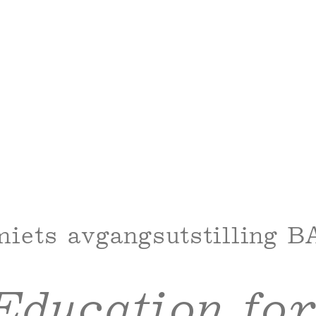
iets avgangsutstilling B
Education for