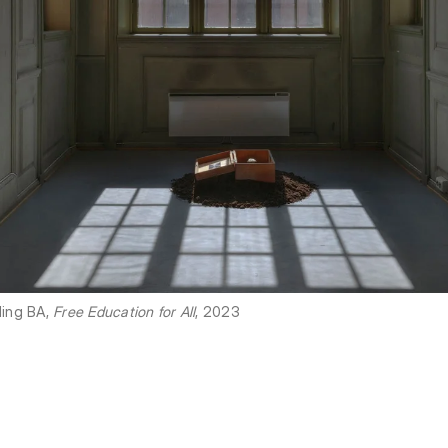
ling BA,
Free Education for All
, 2023