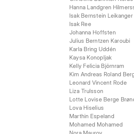
Hanna Landgren Hilmer
Isak Bernstein Leikanger
Isak Ree
Johanna Hoffsten
Julius Berntzen Karoubi
Karla Bring Uddén
Kaysa Konopljak
Kelly Felicia Björnram
Kim Andreas Roland Ber
Leonard Vincent Rode
Liza Trulsson
Lotte Lovise Berge Brø
Lova Hiselius
Marthin Espeland
Mohamed Mohamed
Nora Mauroy