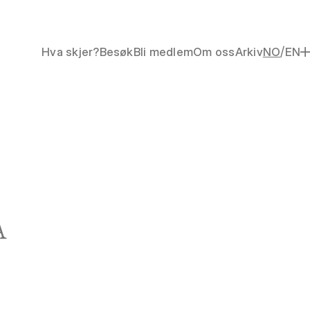
/
Hva skjer?
Besøk
Bli medlem
Om oss
Arkiv
NO
EN
A