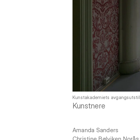
Kunstakademiets avgangsutstil
Kunstnere
Amanda Sanders
Christine Bølviken Norås