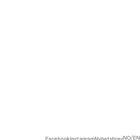
/
NO
EN
Facebook
Instagram
Nyhetsbrev