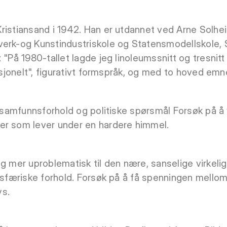
ristiansand i 1942. Han er utdannet ved Arne Solhe
verk-og Kunstindustriskole og Statensmodellskole,
 "På 1980-tallet lagde jeg linoleumssnitt og tresnitt 
disjonelt", figurativt formspråk, og med to hoved emn
l samfunnsforhold og politiske spørsmål Forsøk på å
er som lever under en hardere himmel.
eg mer uproblematisk til den nære, sanselige virkeli
mosfæriske forhold. Forsøk på å få spenningen mellom
ys.