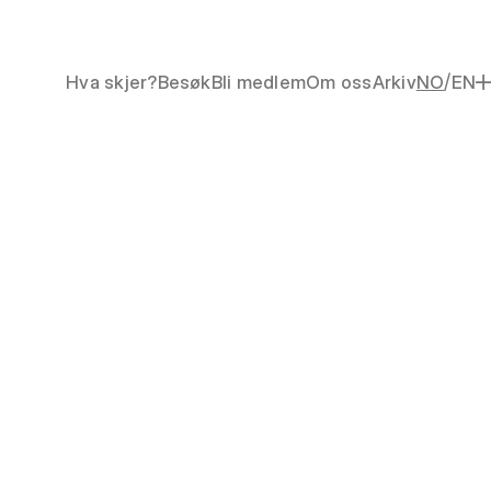
/
Hva skjer?
Besøk
Bli medlem
Om oss
Arkiv
NO
EN