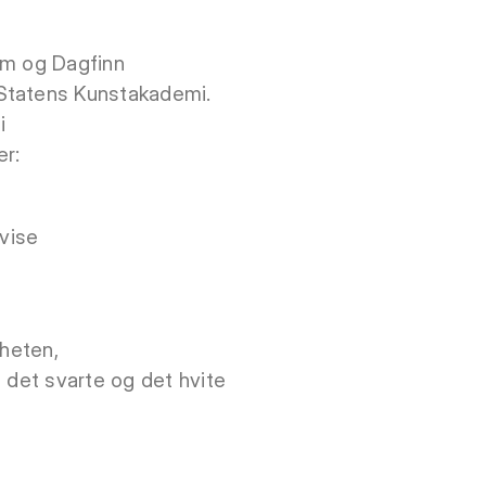
im og Dagfinn
 Statens Kunstakademi.
i
er:
 vise
gheten,
 det svarte og det hvite