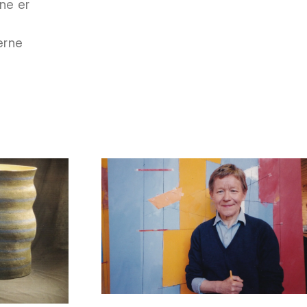
ene er
erne