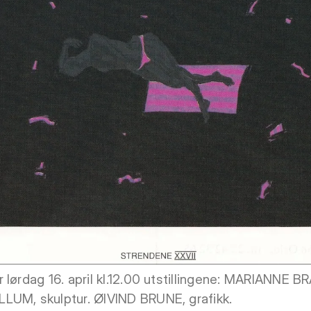
 lørdag 16. april kl.12.00 utstillingene: MARIANNE B
LUM, skulptur. ØIVIND BRUNE, grafikk.