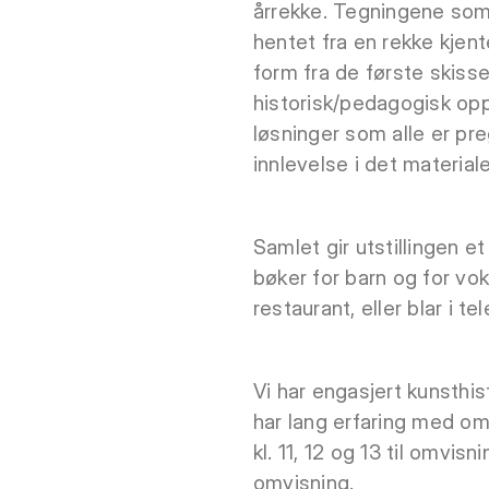
årrekke. Tegningene som v
hentet fra en rekke kjent
form fra de første skissen
historisk/pedagogisk opp
løsninger som alle er pr
innlevelse i det materialet
Samlet gir utstillingen e
bøker for barn og for vok
restaurant, eller blar i t
Vi har engasjert kunsthi
har lang erfaring med omv
kl. 11, 12 og 13 til omvi
omvisning.