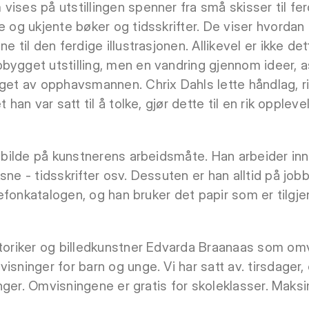
ises på utstillingen spenner fra små skisser til ferd
e og ukjente bøker og tidsskrifter. De viser hvordan i
e til den ferdige illustrasjonen. Allikevel er ikke de
bygget utstilling, men en vandring gjennom ideer, 
eget av opphavsmannen. Chrix Dahls lette håndlag, 
 han var satt til å tolke, gjør dette til en rik oppleve
t bilde på kunstnerens arbeidsmåte. Han arbeider inn
sne - tidsskrifter osv. Dessuten er han alltid på job
elefonkatalogen, og han bruker det papir som er tilgje
storiker og billedkunstner Edvarda Braanaas som omvi
isninger for barn og unge. Vi har satt av. tirsdager
sninger. Omvisningene er gratis for skoleklasser. Mak