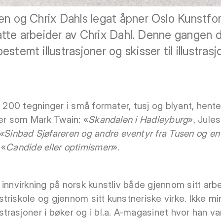
en og Chrix Dahls legat åpner Oslo Kunstfo
rlatte arbeider av Chrix Dahl. Denne gangen 
stemt illustrasjoner og skisser til illustras
l 200 tegninger i små formater, tusj og blyant, hente
ker som Mark Twain: «
Skandalen i Hadleyburg
», Jules
«Sinbad Sjøfareren og andre eventyr fra Tusen og en 
 «
Candide eller optimismen
».
 innvirkning på norsk kunstliv både gjennom sitt ar
triskole og gjennom sitt kunstneriske virke. Ikke mi
trasjoner i bøker og i bl.a. A-magasinet hvor han va