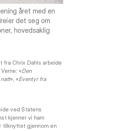
rening året med en
dreier det seg om
joner, hovedsaklig
t fra Chrix Dahls arbeide
 Verne: «
Den
natt
», «
Eventyr fra
beide ved Statens
nst kjenner vi ham
r tilknyttet gjennom en