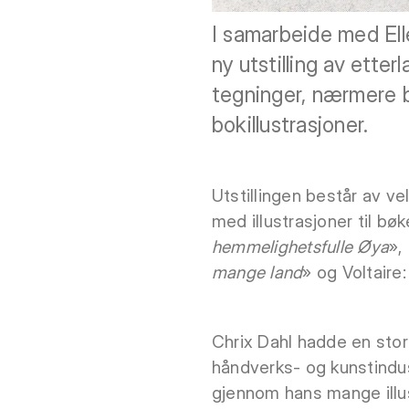
I samarbeide med Ell
ny utstilling av ette
tegninger, nærmere be
bokillustrasjoner.
Utstillingen består av ve
med illustrasjoner til bø
hemmelighetsfulle Øya
»,
mange land
» og Voltaire:
Chrix Dahl hadde en stor
håndverks- og kunstindus
gjennom hans mange illus