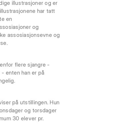
ige illustrasjoner og er
llustrasjonene har tatt
tte en
assosiasjoner og
rike assosiasjonsevne og
lse.
enfor flere sjangre -
b - enten han er på
ngelig.
ser på utstillingen. Hun
, onsdager og torsdager
simum 30 elever pr.