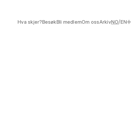
/
Hva skjer?
Besøk
Bli medlem
Om oss
Arkiv
NO
EN