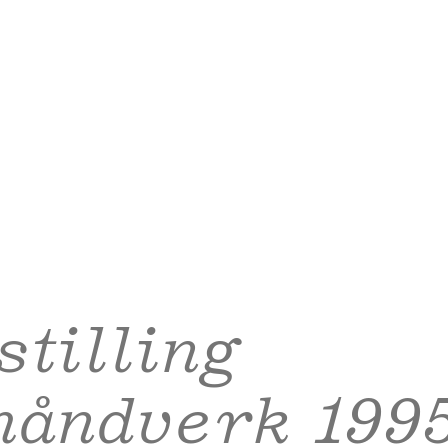
stilling
håndverk 199