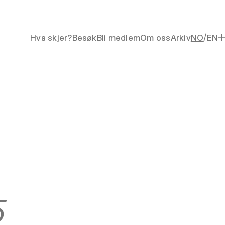
/
Hva skjer?
Besøk
Bli medlem
Om oss
Arkiv
NO
EN
5