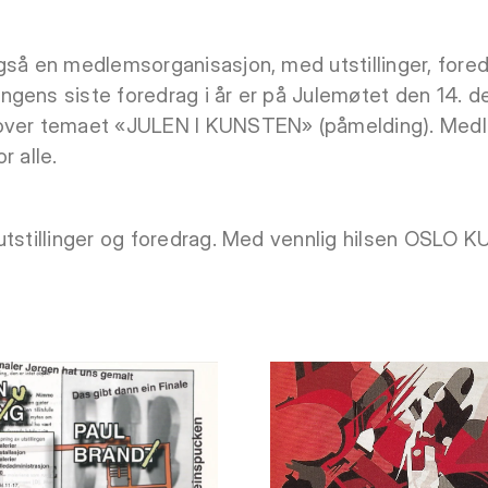
så en medlemsorganisasjon, med utstillinger, foredr
gens siste foredrag i år er på Julemøtet den 14. de
 over temaet «JULEN I KUNSTEN» (påmelding). Medl
r alle.
 utstillinger og foredrag. Med vennlig hilsen OSL