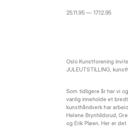
25.11.95 — 17.12.95
Oslo Kunstforening inviter
JULEUTSTILLING, kunsthån
Som tidligere år har vi og
vanlig inneholde et bredt 
kunsthåndverk har arbeid
Helene Brynhildsrud, Gret
og Erik Pløen. Her er de