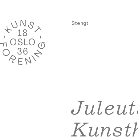
Stengt
Juleut
Kunst