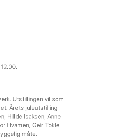
 12.00.
verk. Utstillingen vil som
t. Årets juleutstilling
n, Hillde Isaksen, Anne
 Tor Hvamen, Geir Tokle
hyggelig måte.