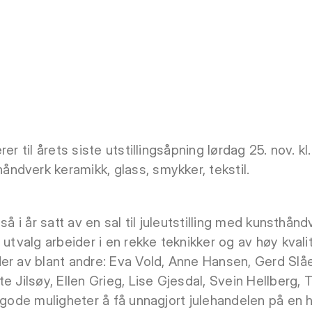
er til årets siste utstillingsåpning lørdag 25. nov. kl.
dverk keramikk, glass, smykker, tekstil.
så i år satt av en sal til juleutstilling med kunsthånd
utvalg arbeider i en rekke teknikker og av høy kvalite
er av blant andre: Eva Vold, Anne Hansen, Gerd Slåe
e Jilsøy, Ellen Grieg, Lise Gjesdal, Svein Hellberg,
t gode muligheter å få unnagjort julehandelen på en 