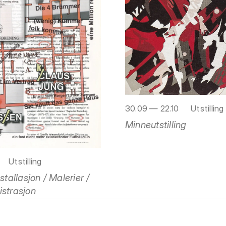
30.09 — 22.10
Utstilling
Minneutstilling
Utstilling
nstallasjon / Malerier /
istrasjon