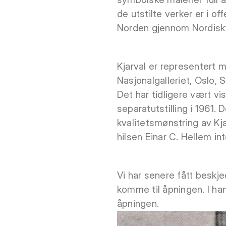
de utstilte verker er i of
Norden gjennom Nordiskt
Kjarval er representert m
Nasjonalgalleriet, Oslo
Det har tidligere vært vi
separatutstilling i 1961
kvalitetsmønstring av Kja
hilsen Einar C. Hellem in
Vi har senere fått beskj
komme til åpningen. I han
åpningen.