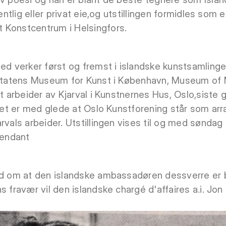
fentlig eller privat eie,og utstillingen formidles som e
 Konstcentrum i Helsingfors.
ed verker først og fremst i islandske kunstsamlinge
, Statens Museum for Kunst i København, Museum of
st arbeider av Kjarval i Kunstnernes Hus, Oslo,siste
. Det er med glede at Oslo Kunstforening står som ar
rvals arbeider. Utstillingen vises til og med søndag
tendant
ed om at den islandske ambassadøren dessverre er bli
s fravær vil den islandske chargé d'affaires a.i. Jon 