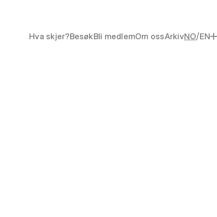
/
Hva skjer?
Besøk
Bli medlem
Om oss
Arkiv
NO
EN