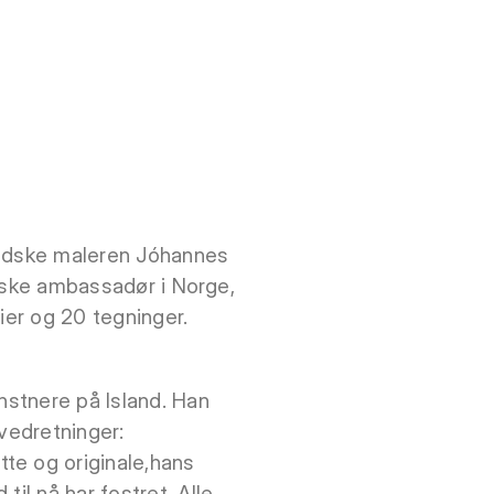
landske maleren Jóhannes
andske ambassadør i Norge,
ier og 20 tegninger.
unstnere på Island. Han
ovedretninger:
te og originale,hans
il nå har fostret. Alle