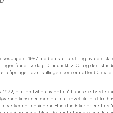
 sesongen i 1987 med en stor utstilling av den is
tillingen åpner lørdag 10.januar kl.12.00, og den isl
oreta åpningen av utstillingen som omfatter 50 maler
-1972, er uten tvil en av dette århundres største k
øvende kunstner, men en kan likevel skille ut tre h
e verker og tegningene.Hans landskaper er storslåt
v poesi og han er blant de beste tegnere som Island t