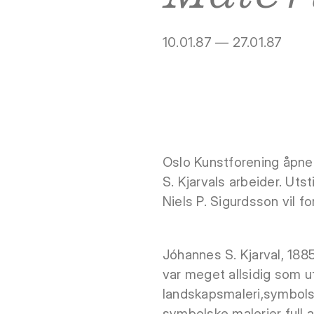
10.01.87 — 27.01.87
Oslo Kunstforening åpner
S. Kjarvals arbeider. Uts
Niels P. Sigurdsson vil f
Jóhannes S. Kjarval, 1885
var meget allsidig som ut
landskapsmaleri,symbolsk
symbolske malerier full a