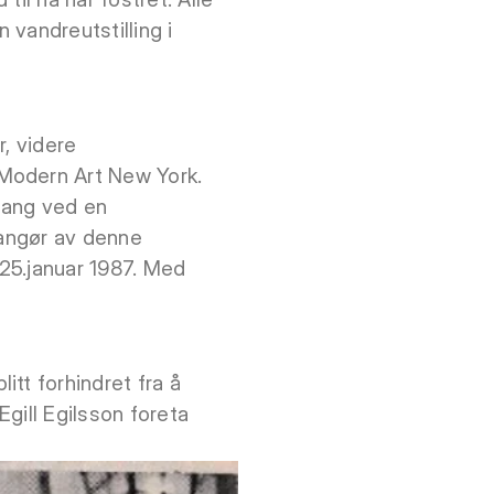
n vandreutstilling i
r, videre
 Modern Art New York.
 gang ved en
rangør av denne
 25.januar 1987. Med
tt forhindret fra å
Egill Egilsson foreta