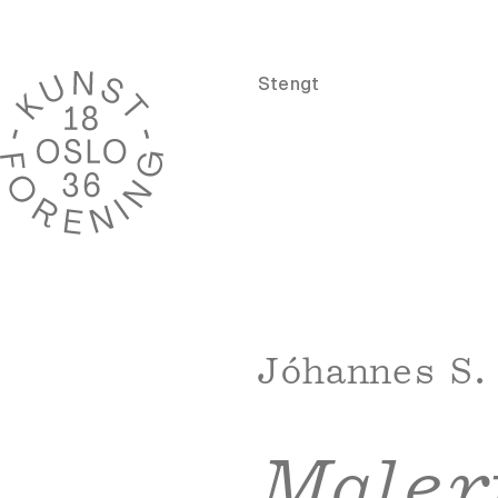
Stengt
Jóhannes S.
Maler