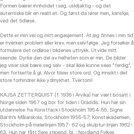
Formen bærer innholdet i seg, uskiljaktig - og det
autentiske blir en realit.et. Og først da rører men, kanskje,
ved det tidløse.
Dette er min vei og mitt engasjement. At jeg finnes i min tid
er hverken problem eller krav, men selvfølge. Jeg forsøker å
formulere det ordløse i bildenes uttrykk. Utvide mitt
seende. Dyrke den del av helheten som er min. De bilder
jeg viser skal bære seg selv - skal ikke kunne sees "ferdig",
men fortsette å gi. Alvor tilsier store ord. Og innsikt i det
store forhindrer ikke ydmykhet. Tvertom!
KAJSA ZETTERQUIST (f. 1936 i Arvika) har vært bosatt i
Norge siden 1967 og bor for tiden i Graddis. Hun har sin
utdannelse fra Konstfack i Stockholm 1954-55; Signe
Barth's Målarskola, Stockholm 1955-57; Konstakademien,
Stockholm på malerlinjen 1957- 62 og skulptur-linjen 1962-
63. Hun har fått flere stipend, bl. : Nordland Fylkes