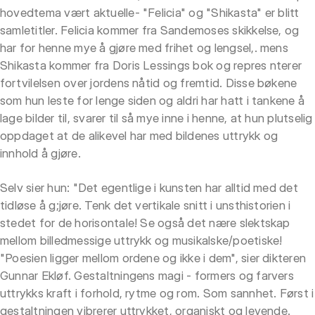
hovedtema vært aktuelle- "Felicia" og "Shikasta" er blitt
samletitler. Felicia kommer fra Sandemoses skikkelse, og
har for henne mye å gjøre med frihet og lengsel,. mens
Shikasta kommer fra Doris Lessings bok og repres nterer
fortvilelsen over jordens nåtid og fremtid. Disse bøkene
som hun leste for lenge siden og aldri har hatt i tankene å
lage bilder til, svarer til så mye inne i henne, at hun plutselig
oppdaget at de alikevel har med bildenes uttrykk og
innhold å gjøre.
Selv sier hun: "Det egentlige i kunsten har alltid med det
tidløse å g;jøre. Tenk det vertikale snitt i unsthistorien i
stedet for de horisontale! Se også det nære slektskap
mellom billedmessige uttrykk og musikalske/poetiske!
"Poesien ligger mellom ordene og ikke i dem", sier dikteren
Gunnar Ekløf. Gestaltningens magi - formers og farvers
uttrykks kraft i forhold, rytme og rom. Som sannhet. Først i
gestaltningen vibrerer uttrykket, organiskt og levende.