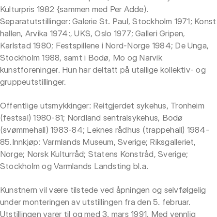
Kulturpris 1982 {sammen med Per Adde).
Separatutstillinger: Galerie St. Paul, Stockholm 1971; Konst
hallen, Arvika 1974:, UKS, Oslo 1977; Galleri Gripen,
Karlstad 1980; Festspillene i Nord-Norge 1984; De Unga,
Stockholm 1988, samt i Bodø, Mo og Narvik
kunstforeninger. Hun har deltatt på utallige kollektiv- og
gruppeutstillinger.
Offentlige utsmykkinger: Reitgjerdet sykehus, Tronheim
(festsal) 1980-81; Nordland sentralsykehus, Bodø
(svømmehall) 1983-84; Leknes rådhus (trappehall) 1984-
85.Innkjøp: Varmlands Museum, Sverige; Riksgalleriet,
Norge; Norsk Kulturråd; Statens Konstråd, Sverige;
Stockholm og Varmlands Landsting bl.a.
Kunstnern vil være tilstede ved åpningen og selvfølgelig
under monteringen av utstillingen fra den 5. februar.
Utstillingen varer til og med 3. mars 1991. Med vennlig