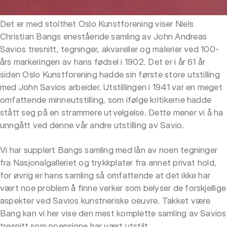
Det er med stolthet Oslo Kunstforening viser Niels
Christian Bangs enestående samling av John Andreas
Savios tresnitt, tegninger, akvareller og malerier ved 100-
års markeringen av hans fødsel i 1902. Det er i år 61 år
siden Oslo Kunstforening hadde sin første store utstilling
med John Savios arbeider. Utstillingen i 1941 var en meget
omfattende minneutstilling, som ifølge kritikerne hadde
stått seg på en strammere utvelgelse. Dette mener vi å ha
unngått ved denne vår andre utstilling av Savio.
Vi har supplert Bangs samling med lån av noen tegninger
fra Nasjonalgalleriet og trykkplater fra annet privat hold,
for øvrig er hans samling så omfattende at det ikke har
vært noe problem å finne verker som belyser de forskjellige
aspekter ved Savios kunstneriske oeuvre. Takket være
Bang kan vi her vise den mest komplette samling av Savios
tresnitt som noensinne har vært utstilt.