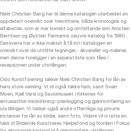
Niels Christian Bang har til denne katalogen utarbeidet en
oppdatert oversikt over tresnittene, både kronologisk og
alfabetisk, som er mer korrekt og omfattende enn Arnstein
Berntsen og Øystein Parmanns oeuvre-katalog fra 1980.
Dessverre har vi ikke maktet å få inn i katalogen en
oversikt over de utstilte tegninger,- akvareller og malerier,
men denne foreligger i en separat liste som fåes i
resepsjonen under utstillingen.
Oslo Kunstforening takker Niels Christian Bang for lån av
hans store samling. Vi vil også takke ham, samt Svein
Moen, Kjell Varsi og Saviomuseet i Kirkenes for
entusiastisk medvirkning i planlegging og gjennomføring av
utstillingen. Vi takker også andre offentlige og private
instanser for lån av bilder, samt foto. Videre vil vi rette en
takk til Bildende Kunstneres Hjelpefond og Norden i Fokus
for økonomisk bistand til å gjennomføre utstillingen.