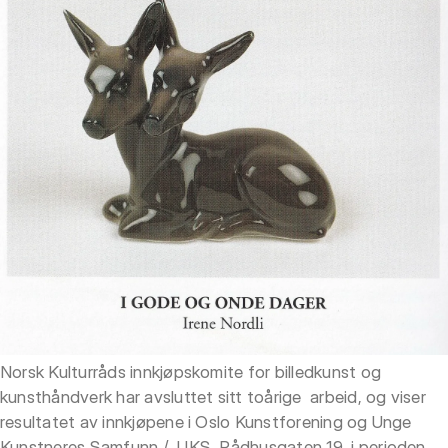
Norsk Kulturråds innkjøpskomite for billedkunst og
kunsthåndverk har avsluttet sitt toårige arbeid, og viser
resultatet av innkjøpene i Oslo Kunstforening og Unge
Kunstneres Samfunn / UKS, Rådhusgaten 19, i perioden