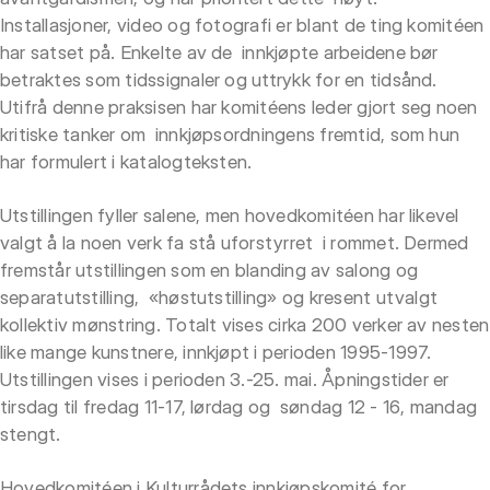
Installasjoner, video og fotografi er blant de ting komitéen
har satset på. Enkelte av de innkjøpte arbeidene bør
betraktes som tidssignaler og uttrykk for en tidsånd.
Utifrå denne praksisen har komitéens leder gjort seg noen
kritiske tanker om innkjøpsordningens fremtid, som hun
har formulert i katalogteksten.
Utstillingen fyller salene, men hovedkomitéen har likevel
valgt å la noen verk fa stå uforstyrret i rommet. Dermed
fremstår utstillingen som en blanding av salong og
separatutstilling, «høstutstilling» og kresent utvalgt
kollektiv mønstring. Totalt vises cirka 200 verker av nesten
like mange kunstnere, innkjøpt i perioden 1995-1997.
Utstillingen vises i perioden 3.-25. mai. Åpningstider er
tirsdag til fredag 11-17, lørdag og søndag 12 - 16, mandag
stengt.
Hovedkomitéen i Kulturrådets innkjøpskomité for