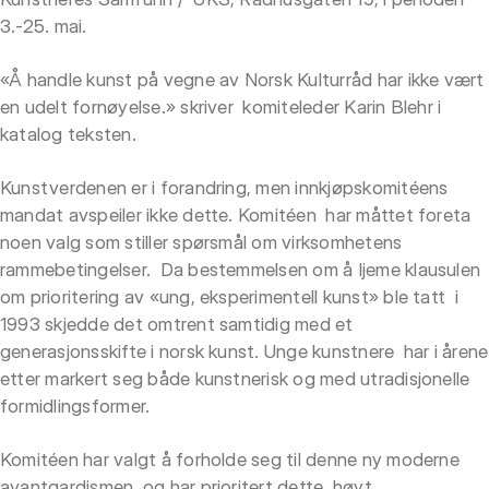
3.-25. mai.
«Å handle kunst på vegne av Norsk Kulturråd har ikke vært
en udelt fornøyelse.» skriver komiteleder Karin Blehr i
katalog teksten.
Kunstverdenen er i forandring, men innkjøpskomitéens
mandat avspeiler ikke dette. Komitéen har måttet foreta
noen valg som stiller spørsmål om virksomhetens
rammebetingelser. Da bestemmelsen om å Ijeme klausulen
om prioritering av «ung, eksperimentell kunst» ble tatt i
1993 skjedde det omtrent samtidig med et
generasjonsskifte i norsk kunst. Unge kunstnere har i årene
etter markert seg både kunstnerisk og med utradisjonelle
formidlingsformer.
Komitéen har valgt å forholde seg til denne ny moderne
avantgardismen, og har prioritert dette høyt.