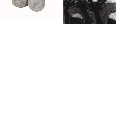
22.11 — 14.12
Utstilling
Skulptur
22.11 — 14.12
Utstilling
Mezzotint
Åpningstider
Mandag
Stengt
Tirsdag
Stengt
Onsdag
Stengt
Torsdag
Stengt