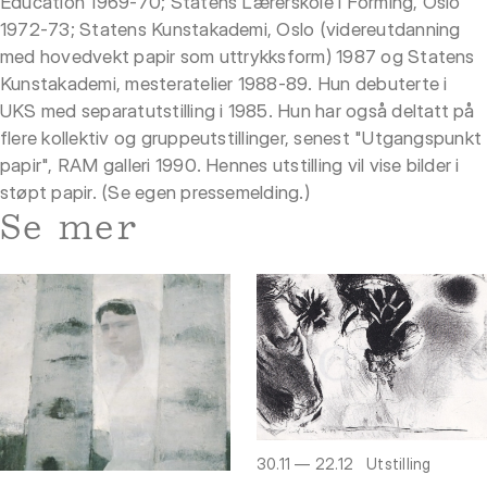
Education 1969-70; Statens Lærerskole i Forming, Oslo
1972-73; Statens Kunstakademi, Oslo (videreutdanning
med hovedvekt papir som uttrykksform) 1987 og Statens
Kunstakademi, mesteratelier 1988-89. Hun debuterte i
UKS med separatutstilling i 1985. Hun har også deltatt på
flere kollektiv og gruppeutstillinger, senest "Utgangspunkt
papir", RAM galleri 1990. Hennes utstilling vil vise bilder i
støpt papir. (Se egen pressemelding.)
Se mer
30.11 — 22.12
Utstilling