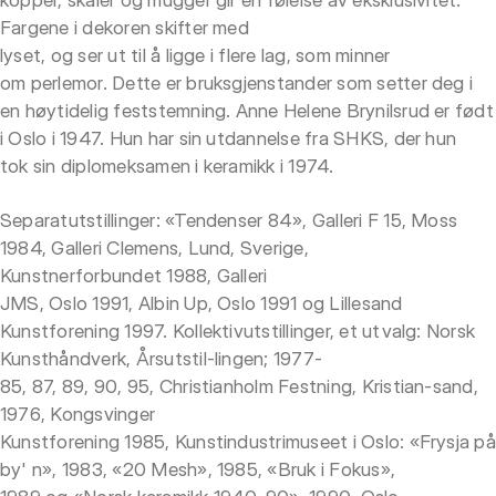
Fargene i dekoren skifter med
lyset, og ser ut til å ligge i flere lag, som minner
om perlemor. Dette er bruksgjenstander som setter deg i
en høytidelig feststemning. Anne Helene Brynilsrud er født
i Oslo i 1947. Hun har sin utdannelse fra SHKS, der hun
tok sin diplomeksamen i keramikk i 1974.
Separatutstillinger: «Tendenser 84», Galleri F 15, Moss
1984, Galleri Clemens, Lund, Sverige,
Kunstnerforbundet 1988, Galleri
JMS, Oslo 1991, Albin Up, Oslo 1991 og Lillesand
Kunstforening 1997. Kollektivutstillinger, et utvalg: Norsk
Kunsthåndverk, Årsutstil-lingen; 1977-
85, 87, 89, 90, 95, Christianholm Festning, Kristian-sand,
1976, Kongsvinger
Kunstforening 1985, Kunstindustrimuseet i Oslo: «Frysja på
by' n», 1983, «20 Mesh», 1985, «Bruk i Fokus»,