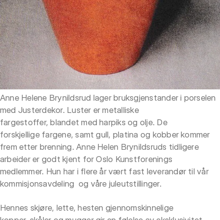
Anne Helene Brynildsrud lager bruksgjenstander i porselen
med Justerdekor. Luster er metalliske
fargestoffer, blandet med harpiks og olje. De
forskjellige fargene, samt gull, platina og kobber kommer
frem etter brenning. Anne Helen Brynildsruds tidligere
arbeider er godt kjent for Oslo Kunstforenings
medlemmer. Hun har i flere år vært fast leverandør til vår
kommisjonsavdeling og våre juleutstillinger.
Hennes skjøre, lette, hesten gjennomskinnelige
kopper, skåler og mugger gir en følelse av eksklusivitet.