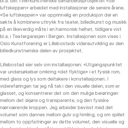
bl.a. det tverrkunstneriske samarbeidsprosjektet «Se
luftskeppen» arbeidet med installasjoner de senere årene.
«Se luftskeppen» var opprinnelig en produksjon der en
søkte å kombinere uttrykk fra teater, billedkunst og musikk
på en likeverdig måte i en harmonisk helhet, tidligere vist
bl.a. i Teatergarasjen i Bergen. Installasjonen som vises i
Oslo Kunstforening er Lillebostads videreutvikling av den
billedkunstneriske delen av prosjektet.
Lillebostad sier selv om installasjonen: «Utgangspunktet
var undersøkelser omkring «det flyktige» i et fysisk rom,
med glass og lys som deltakere i konstellasjonen. I
videreføringen tar jeg nå tak i den visuelle delen, som er
glasset, og konsentrerer det om den mulige berøringen
mellom det skjøre og transparente, og den fysiske
nærværende kroppen. Jeg arbeider bevisst med det
volumet som dannes mellom gulv og himling, og om spillet
mellom to oppfatninger av dette volumet, den visuelle og