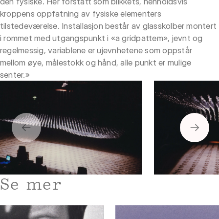
den fysiske. Her forstått som blikkets, henholdsvis
kroppens oppfatning av fysiske elementers
tilstedeværelse. Installasjon består av glasskolber montert
i rommet med utgangspunkt i «a gridpattem», jevnt og
regelmessig, variablene er ujevnhetene som oppstår
mellom øye, målestokk og hånd, alle punkt er mulige
senter.»
Foto 3
Foto 2
Se mer