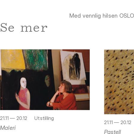
Med vennlig hilsen OS
Se mer
21.11 — 20.12
Utstilling
21.11 — 20.12
Maleri
Pastell