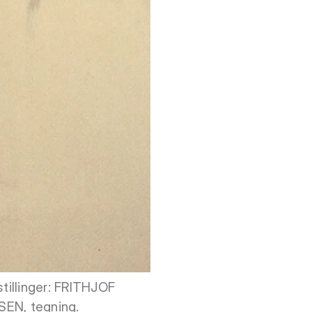
stillinger: FRITHJOF
EN, tegning.