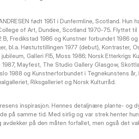
ESEN født 1951 i Dunfermline, Scotland. Hun har
llege of Art, Dundee, Scotland 1970-75. Flyttet til 
i 12 B, Fredikstad 1986 og Kunstner forbundet 1986 og
inger, bl.a. Høstutstillingen 1977 (debut), Kontraster,
bileum, Galleri Fl5, Moss 1986; Norsk Etterkrigs Kun
 1987, Mayfest, The Studio Gallery Glasgow, Skottla
o 1988 og Kunstnerforbundet i Tegnekunstens år, 
lgalleriet, Riksgalleriet og Norsk Kulturråd.
esens inspirasjon. Hennes detaljnære plante- og dy
e på samme tid. Med sirlig og var strek henter hun
avdekker på den måten forfallet, men også det vakr