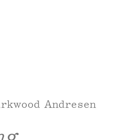
irkwood Andresen
ng