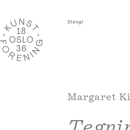
Stengt
Margaret K
Tegni