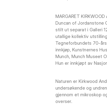
MARGARET KIRKWOOD ANDR
Duncan of Jordanstone Co
stilt ut separat i Galler
utallige kollektiv utstill
Tegneforbundets 70-års ju
innkjøp, Kunstnernes Hus
Munch, Munch Museet Osl
Hun er innkjøpt av Nasjona
Naturen er Kirkwood Andr
undersøkende og undrend
gjennom et mikroskop og 
overser.