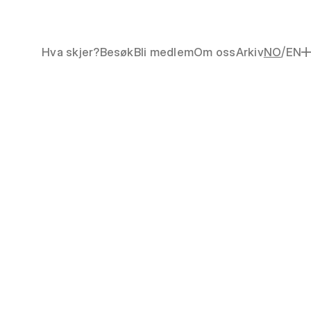
/
Hva skjer?
Besøk
Bli medlem
Om oss
Arkiv
NO
EN