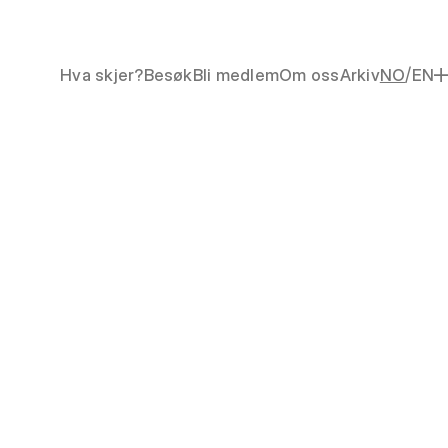
/
Hva skjer?
Besøk
Bli medlem
Om oss
Arkiv
NO
EN