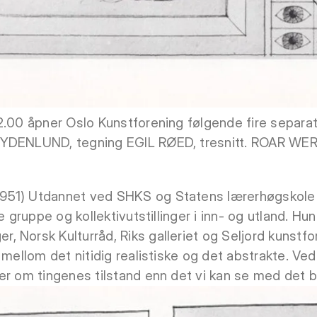
2.00 åpner Oslo Kunstforening følgende fire separat
RYDENLUND, tegning EGIL RØED, tresnitt. ROAR WER
51) Utdannet ved SHKS og Statens lærerhøgskole 
e gruppe og kollektivutstillinger i inn- og utland. Hu
 Norsk Kulturråd, Riks galleriet og Seljord kunstf
t mellom det nitidig realistiske og det abstrakte. 
er om tingenes tilstand enn det vi kan se med det b