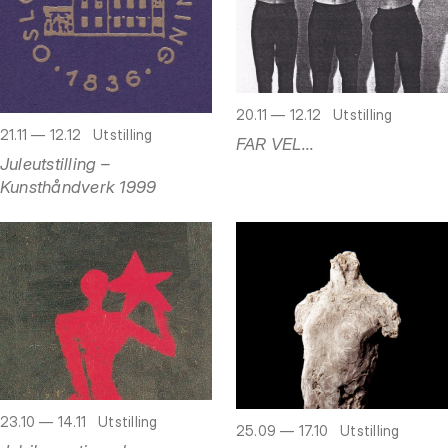
20.11 — 12.12
Utstilling
21.11 — 12.12
Utstilling
FAR VEL...
Juleutstilling –
Kunsthåndverk 1999
23.10 — 14.11
Utstilling
25.09 — 17.10
Utstilling