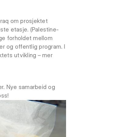
zraq om prosjektet
rste etasje. (Palestine-
ige forholdet mellom
er og offentlig program. I
ktets utvikling – mer
ser. Nye samarbeid og
oss!