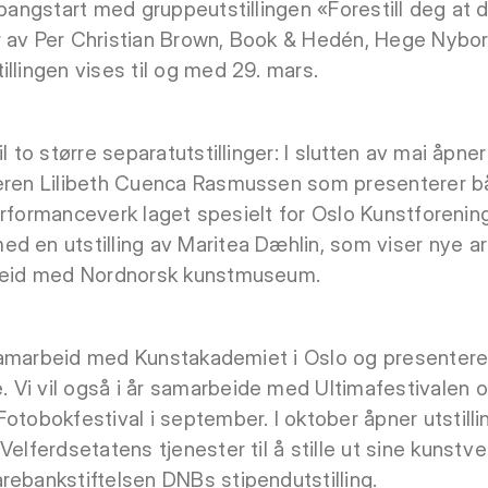
 pangstart med gruppeutstillingen «Forestill deg at d
r av Per Christian Brown, Book & Hedén, Hege Nyb
llingen vises til og med 29. mars.
l to større separatutstillinger: I slutten av mai åpner
neren Lilibeth Cuenca Rasmussen som presenterer b
 performanceverk laget spesielt for Oslo Kunstforening
d en utstilling av Maritea Dæhlin, som viser nye a
rbeid med Nordnorsk kunstmuseum.
rt samarbeid med Kunstakademiet i Oslo og presentere
Vi vil også i år samarbeide med Ultimafestivalen o
Fotobokfestival i september. I oktober åpner utstill
Velferdsetatens tjenester til å stille ut sine kunstve
rebankstiftelsen DNBs stipendutstilling.