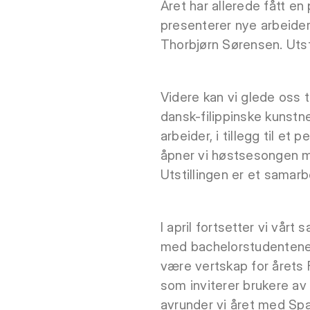
Året har allerede fått en
presenterer nye arbeide
Thorbjørn Sørensen. Utsti
Videre kan vi glede oss ti
dansk-filippinske kunst
arbeider, i tillegg til et
åpner vi høstsesongen me
Utstillingen er et sama
I april fortsetter vi vå
med bachelorstudentene. 
være vertskap for årets 
som inviterer brukere av 
avrunder vi året med Spa