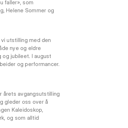
u faller», som
org, Helene Sommer og
 vi utstilling med den
åde nye og eldre
 og jubileet. I august
rbeider og performancer.
r årets avgangsutstilling
g gleder oss over å
ingen Kaleidoskop,
rk, og som alltid