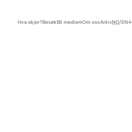
/
Hva skjer?
Besøk
Bli medlem
Om oss
Arkiv
NO
EN