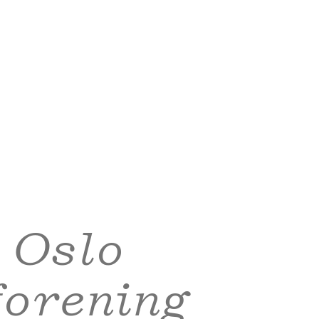
 Oslo
forening