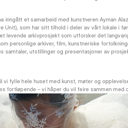
å ha inngått et samarbeid med kunstneren Ayman Ala
Unit), som har sitt tilhold i deler av vårt lokale i fø
 et levende arkivprosjekt som utforsker det langvar
m personlige arkiver, film, kunstneriske fortolkning
es samtaler, utstillinger og presentasjoner av prosje
l vi fylle hele huset med kunst, møter og opplevel
s fortløpende – vi håper du vil feire sammen med 