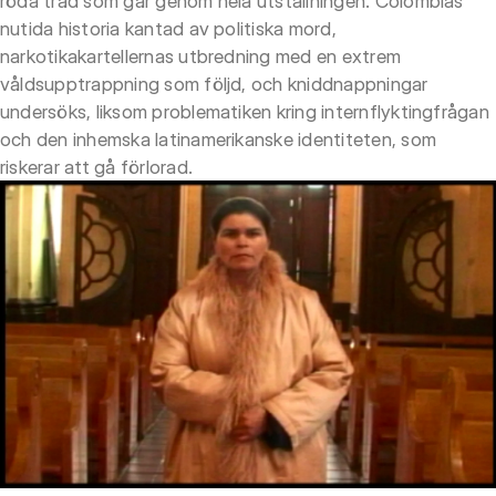
röda tråd som går genom hela utställningen. Colombias
nutida historia kantad av politiska mord,
narkotikakartellernas utbredning med en extrem
våldsupptrappning som följd, och kniddnappningar
undersöks, liksom problematiken kring internflyktingfrågan
och den inhemska latinamerikanske identiteten, som
riskerar att gå förlorad.