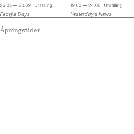
23.08 — 30.09
Utstilling
19.05 — 24.06
Utstilling
Fearful Days
Yesterday’s News
Åpningstider
Mandag
Stengt
Tirsdag
Stengt
Onsdag
Stengt
Torsdag
Stengt
Fredag
Stengt
Lørdag
Stengt
Søndag
Stengt
Adresse
Rådhusgata 19
0158 Oslo