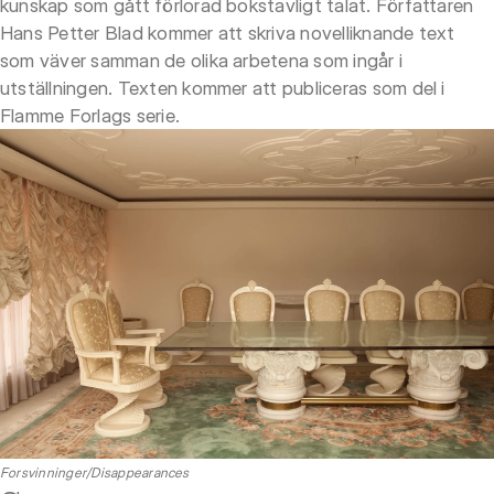
kunskap som gått förlorad bokstavligt talat. Författaren
Hans Petter Blad kommer att skriva novelliknande text
som väver samman de olika arbetena som ingår i
utställningen. Texten kommer att publiceras som del i
Flamme Forlags serie.
Forsvinninger/Disappearances