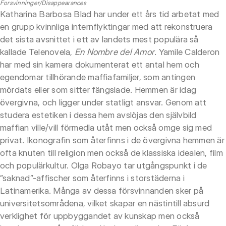
Forsvinninger/Disappearances
Katharina Barbosa Blad har under ett års tid arbetat med
en grupp kvinnliga internflyktingar med att rekonstruera
det sista avsnittet i ett av landets mest populära så
kallade Telenovela,
En Nombre del Amor
. Yamile Calderon
har med sin kamera dokumenterat ett antal hem och
egendomar tillhörande maffiafamiljer, som antingen
mördats eller som sitter fängslade. Hemmen är idag
övergivna, och ligger under statligt ansvar. Genom att
studera estetiken i dessa hem avslöjas den självbild
maffian ville/vill förmedla utåt men också omge sig med
privat. Ikonografin som återfinns i de övergivna hemmen är
ofta knuten till religion men också de klassiska idealen, film
och populärkultur. Olga Robayo tar utgångspunkt i de
”saknad”-affischer som återfinns i storstäderna i
Latinamerika. Många av dessa försvinnanden sker på
universitetsområdena, vilket skapar en nästintill absurd
verklighet för uppbyggandet av kunskap men också