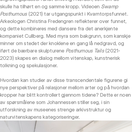
skulle ha tilhørt en og samme kropp. Videoen
Swamp
Posthumous
(2021) tar utgangspunkt i Kvarntorpsfunnet.
Arkeologen Christina Fredengren reflekterer over funnet,
og dette kombineres med dansere fra det anerkjente
kompaniet Cullberg. Med myra som bakgrunn, som kanskje
minner om stedet der knoklene en gang lå nedgravd, og
iført de bærbare skulpturene
Posthumous Tails
(2021-
2023) skapes en dialog mellom vitenskap, kunstnerisk
tolkning og spekulasjoner.
Hvordan kan studier av disse transcendentale figurene gi
nye perspektiver på relasjoner mellom arter og på hvordan
kropper har blitt kontrollert gjennom tidene? Dette er noen
av spørsmålene som Johannessen stiller seg, i sin
utforskning av museenes strenge arkivstruktur og
naturvitenskapens kategoriseringer.