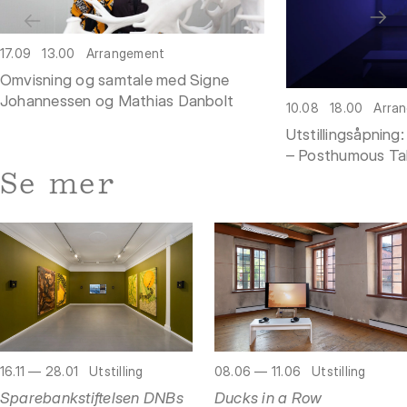
17.09
13.00
Arrangement
Omvisning og samtale med Signe
Johannessen og Mathias Danbolt
10.08
18.00
Arra
Utstillingsåpnin
– Posthumous Ta
Se mer
16.11 — 28.01
Utstilling
08.06 — 11.06
Utstilling
Sparebankstiftelsen DNBs
Ducks in a Row