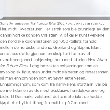
Signe Johannessen,
Posthumous Tales
, 2023. Foto: Jacky Jaan Yuan Kuo
Her, midt i Kvadraturen, i et strøk som ble grunnlagt av den
dansk-norske kongen Christian IV, påkaller kunstverkene
den nordiske kolonihistorien og 1600-tallets forhold
mellom de nordiske landene, Grønland og Sápmi. Blant
annet ses dette gjennom en skulptur i form av et
overdimensjonert enhjørningshorn med tittelen
Wet Wand
for Future Fires
. I dag betraktes enhjørningen som en
mytologisk figur, men under middelalderen og renessansen
så man enhjørningen som et høyst ekte vesen.
Enhjørningshorn, som kom fra narhvalens støttann, var på
denne tiden en av de mest eksklusive handelsvarene, og
bidro til Danmarks velstand, dette materialet de hadde
kjøpt eller byttet til seg fra inuitter på Grønland.