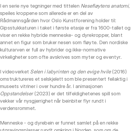
I en serie nye tegninger med tittelen
Nesefløytens anatomi
,
speiles kroppene som allerede er en del av
Rådmannsgården hvor Oslo Kunstforening holder til:
Gipsstukkaturen i taket i første etasje er fra 1600-tallet og
viser en rekke hybride menneske- og dyrekropper, blant
annet en figur som bruker nesen som fløyte. Den nordiske
kulturarven er full av hybrider og ikke-normative
virkeligheter som ofte avskrives som myter og eventyr.
I videoverket
Selen i labyrinten og den evige hvile
(2016)
omstruktureres et selskjelett som ble presentert feilaktig i
museets vitriner i over hundre år. I animasjonen
Oppstandelser
(2023) er det tilfeldighetenes spill som
vekker vår nysgjerrighet når beinbiter flyr rundt i
verdensrommet.
Menneske - og dyrebein er funnet samlet på en rekke
utgravingsplasser rundt omkring i Norden, som om de