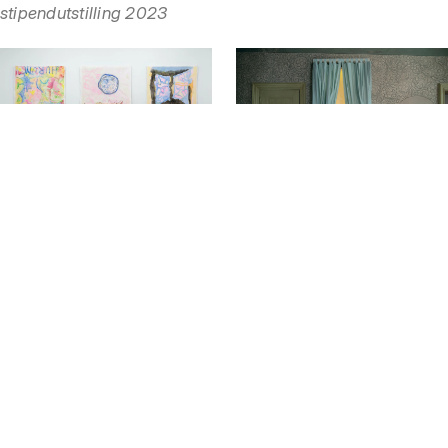
stipendutstilling 2023
05.05 — 14.05
Utstilling
02.03 — 23.04
Utstilling
Free Education for All
Haarr & Hurum
Åpningstider
Mandag
Stengt
Tirsdag
Stengt
Onsdag
Stengt
Torsdag
Stengt
Fredag
Stengt
Lørdag
Stengt