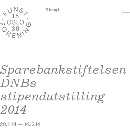
Stengt
Sparebankstiftelsen
DNBs
stipendutstilling
2014
20.11.14 — 14.12.14