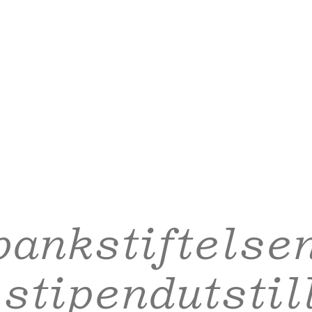
ankstiftelse
tipendutstil