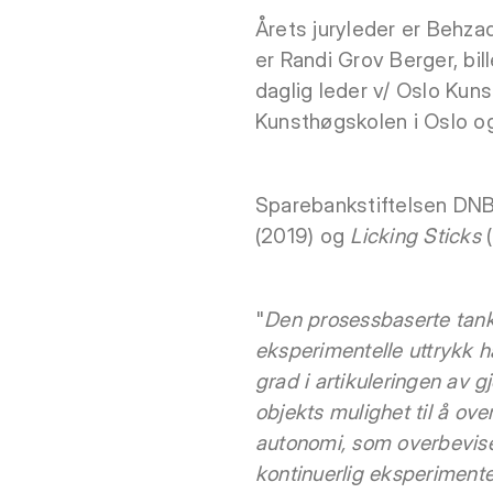
Årets juryleder er Behza
er Randi Grov Berger, bi
daglig leder v/ Oslo Kuns
Kunsthøgskolen i Oslo og
Sparebankstiftelsen DNB
(2019) og
Licking Sticks
(
"
Den prosessbaserte tank
eksperimentelle uttrykk h
grad i artikuleringen av g
objekts mulighet til å over
autonomi, som overbeviser
kontinuerlig eksperimente