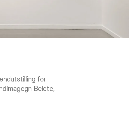
ndutstilling for
endimagegn Belete,