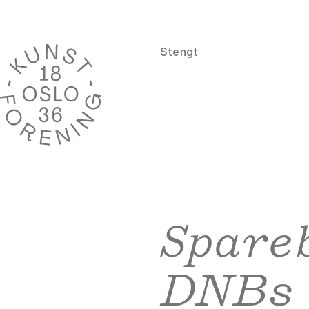
Stengt
Spareb
DNBs s