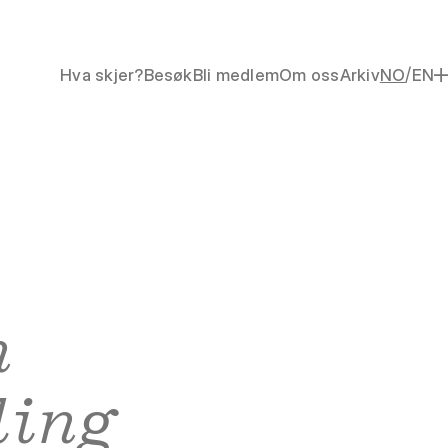
/
Hva skjer?
Besøk
Bli medlem
Om oss
Arkiv
NO
EN
n
ling