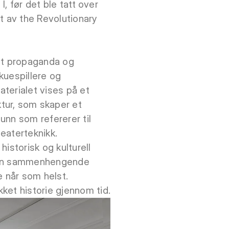
I, før det ble tatt over
et av the Revolutionary
ket propaganda og
kuespillere og
terialet vises på et
tur, som skaper et
funn som refererer til
eaterteknikk.
historisk og kulturell
er en sammenhengende
 når som helst.
kket historie gjennom tid.