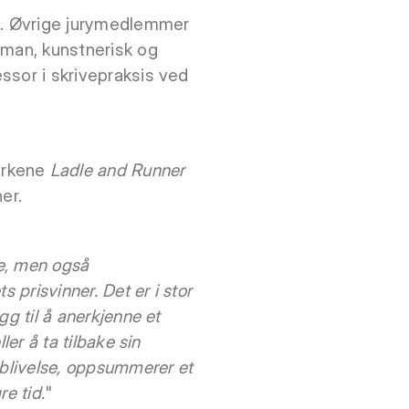
LK. Øvrige jurymedlemmer
tman, kunstnerisk og
essor i skrivepraksis ved
erkene
Ladle and Runner
er.
e, men også
 prisvinner. Det er i stor
gg til å anerkjenne et
ler å ta tilbake sin
ilblivelse, oppsummerer et
e tid.
"