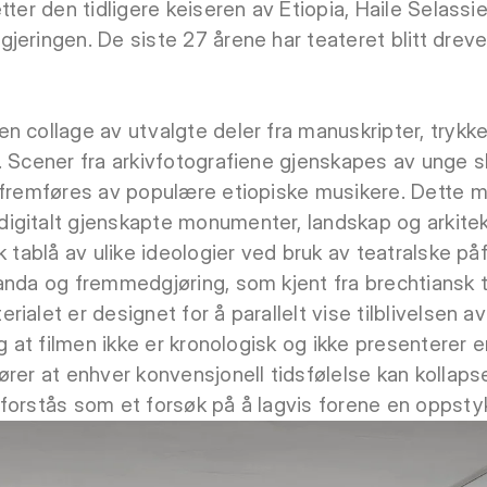
ter den tidligere keiseren av Etiopia, Haile Selassie 
eringen. De siste 27 årene har teateret blitt drev
n collage av utvalgte deler fra manuskripter, tryk
. Scener fra arkivfotografiene gjenskapes av unge s
 fremføres av populære etiopiske musikere. Dette ma
igitalt gjenskapte monumenter, landskap og arkitek
 tablå av ulike ideologier ved bruk av teatralske på
anda og fremmedgjøring, som kjent fra brechtiansk t
alet er designet for å parallelt vise tilblivelsen av 
lig at filmen ikke er kronologisk og ikke presenter
rer at enhver konvensjonell tidsfølelse kan kollapse
orstås som et forsøk på å lagvis forene en oppsty