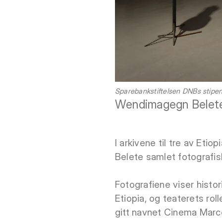
Sparebankstiftelsen DNBs stipend
Wendimagegn Belet
I arkivene til tre av Et
Belete samlet fotografis
Fotografiene viser histor
Etiopia, og teaterets ro
gitt navnet Cinema Marco