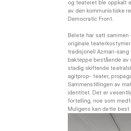
og teateret ble oppkalt et
av den kommunistiske regj
Democratic Front.
Belete har satt sammen e
originale teaterkostymer
tradisjonell Azmari-sang
bakteppe bestående av d
stadig skiftende teatralsk
agitprop- teater, propag
Sammenstillingen av materi
identitet. Det er vesent
fortelling, noe som medfø
Muligens kan dette best f