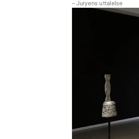
– Juryens uttalelse