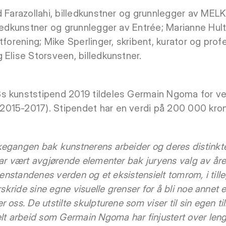
d Farazollahi, billedkunstner og grunnlegger av ME
lledkunstner og grunnlegger av Entrée; Marianne Hul
tforening; Mike Sperlinger, skribent, kurator og prof
 Elise Storsveen, billedkunstner.
s kunststipend 2019 tildeles Germain Ngoma for v
2015-2017). Stipendet har en verdi på 200 000 kron
egangen bak kunstnerens arbeider og deres distinkt
ar vært avgjørende elementer bak juryens valg av årets
jenstandenes verden og et eksistensielt tomrom, i tille
skride sine egne visuelle grenser for å bli noe annet el
 oss. De utstilte skulpturene som viser til sin egen t
lt arbeid som Germain Ngoma har finjustert over lengr