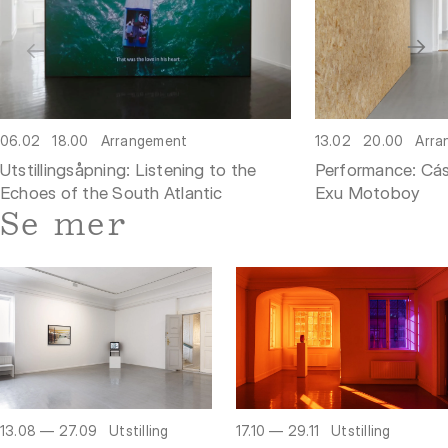
06.02
18.00
Arrangement
13.02
20.00
Arra
Utstillingsåpning: Listening to the
Performance: Cás
Echoes of the South Atlantic
Exu Motoboy
Se mer
13.08 — 27.09
Utstilling
17.10 — 29.11
Utstilling