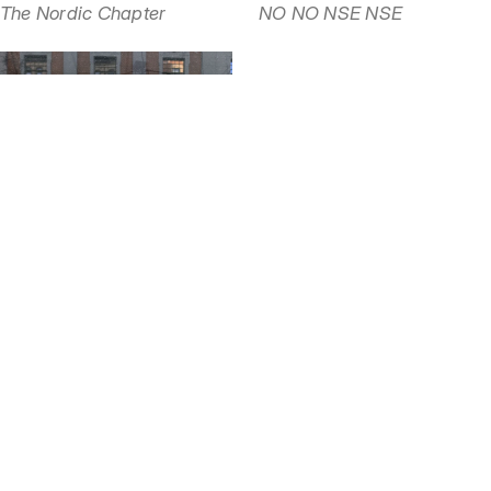
The Nordic Chapter
NO NO NSE NSE
10.12 — 07.02
Utstilling
Sparebankstiftelsen DNBs
stipendutstilling 2020