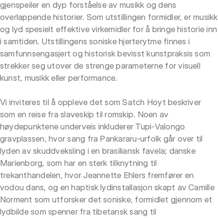
gjenspeiler en dyp forståelse av musikk og dens
overlappende historier. Som utstillingen formidler, er musikk
og lyd spesielt effektive virkemidler for å bringe historie inn
i samtiden. Utstillingens soniske hjerterytme finnes i
samfunnsengasjert og historisk bevisst kunstpraksis som
strekker seg utover de strenge parameterne for visuell
kunst, musikk eller performance.
Vi inviteres til å oppleve det som Satch Hoyt beskriver
som en reise fra slaveskip til romskip. Noen av
høydepunktene underveis inkluderer Tupi-Valongo
gravplassen, hvor sang fra Pankararu-urfolk går over til
lyden av skuddveksling i en brasiliansk favela; danske
Marienborg, som har en sterk tilknytning til
trekanthandelen, hvor Jeannette Ehlers fremfører en
vodou dans, og en haptisk lydinstallasjon skapt av Camille
Norment som utforsker det soniske, formidlet gjennom et
lydbilde som spenner fra tibetansk sang til