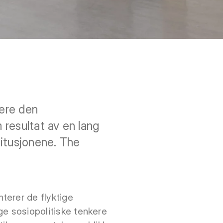
tere den
 resultat av en lang
itusjonene. The
terer de flyktige
ige sosiopolitiske tenkere