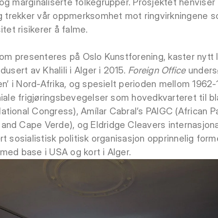
og marginaliserte folkegrupper. Prosjektet henviser
 og trekker vår oppmerksomhet mot ringvirkningene 
tet risikerer å falme.
 som presenteres på Oslo Kunstforening, kaster nytt
usert av Khalili i Alger i 2015.
Foreign Office
unders
en’ i Nord-Afrika, og spesielt perioden mellom 1962-
niale frigjøringsbevegelser som hovedkvarteret til b
tional Congress), Amílar Cabral’s PAIGC (African Pa
nd Cape Verde), og Eldridge Cleavers internasjonal
t sosialistisk politisk organisasjon opprinnelig for
, med base i USA og kort i Alger.