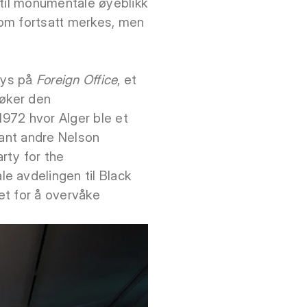
 til monumentale øyeblikk
som fortsatt merkes, men
 lys på
Foreign Office
, et
øker den
1972 hvor Alger ble et
lant andre Nelson
rty for the
e avdelingen til Black
met for å overvåke