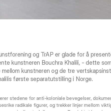
Kunstforening og TrAP er glade for å presen
ente kunstneren Bouchra Khalili, - dette som
 mellom kunstneren og de tre vertskapsinst
lilis første separatutstilling i Norge.
rer stedene for anti-koloniale bevegelser, dokumen
srike radikale figurer, og trekker linjer mellom vikt