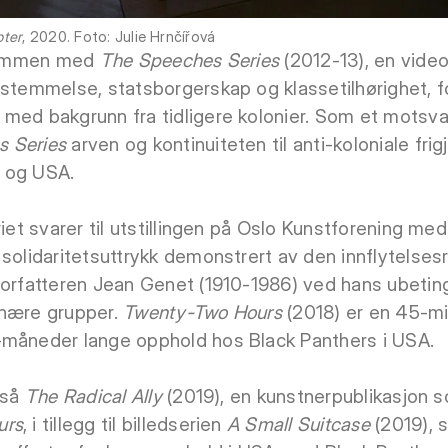
pter
, 2020. Foto: Julie Hrnčířová
 sammen med
The Speeches Series
(2012-13), en video
estemmelse, statsborgerskap og klassetilhørighet, 
med bakgrunn fra tidligere kolonier. Som et motsvar
s Series
arven og kontinuiteten til anti-koloniale fr
 og USA.
riet svarer til utstillingen på Oslo Kunstforening me
solidaritetsuttrykk demonstrert av den innflytelsesri
forfatteren Jean Genet (1910-1986) ved hans ubetinge
onære grupper.
Twenty-Two Hours
(2018) er en 45-mi
-måneder lange opphold hos Black Panthers i USA.
gså
The Radical Ally
(2019), en kunstnerpublikasjon s
urs
, i tillegg til billedserien
A Small Suitcase
(2019), 