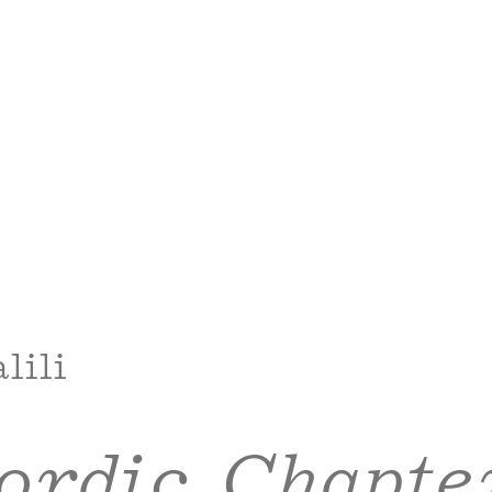
lili
ordic Chapte