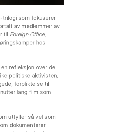
-trilogi som fokuserer
fortalt av medlemmer av
 til
Foreign Office
,
igjøringskamper hos
d en refleksjon over de
ke politiske aktivisten,
de, forpliktelse til
nutter lang film som
om utfyller så vel som
som dokumenterer