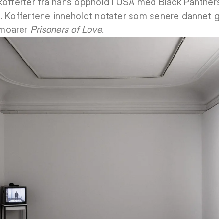
kofferter fra hans opphold i USA med Black Panther
. Koffertene inneholdt notater som senere dannet g
emoarer
Prisoners of Love
.