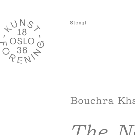
Stengt
Bouchra Kha
The N