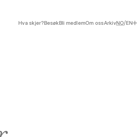
/
Hva skjer?
Besøk
Bli medlem
Om oss
Arkiv
NO
EN
r