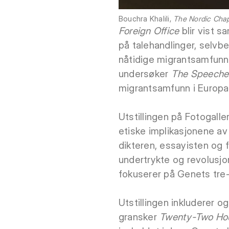
Bouchra Khalili,
The Nordic Cha
Foreign Office
blir vist
på talehandlinger, selvb
nåtidige migrantsamfunn 
undersøker
The Speeche
migrantsamfunn i Europa
Utstillingen på Fotogalle
etiske implikasjonene av 
dikteren, essayisten og 
undertrykte og revolusj
fokuserer på Genets tre
Utstillingen inkluderer o
gransker
Twenty-Two Ho