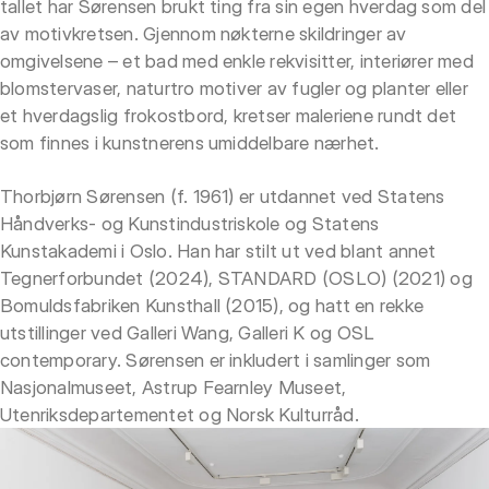
tallet har Sørensen brukt ting fra sin egen hverdag som del
av motivkretsen. Gjennom nøkterne skildringer av
omgivelsene – et bad med enkle rekvisitter, interiører med
blomstervaser, naturtro motiver av fugler og planter eller
et hverdagslig frokostbord, kretser maleriene rundt det
som finnes i kunstnerens umiddelbare nærhet.
Thorbjørn Sørensen (f. 1961) er utdannet ved Statens
Håndverks- og Kunstindustriskole og Statens
Kunstakademi i Oslo. Han har stilt ut ved blant annet
Tegnerforbundet (2024), STANDARD (OSLO) (2021) og
Bomuldsfabriken Kunsthall (2015), og hatt en rekke
utstillinger ved Galleri Wang, Galleri K og OSL
contemporary. Sørensen er inkludert i samlinger som
Nasjonalmuseet, Astrup Fearnley Museet,
Utenriksdepartementet og Norsk Kulturråd.