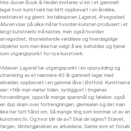
Hos duoen Book & Hedén inviteres vi inn i et gammelt
lager hvor kunstverk har blitt oppbevart i en årrekke,
nedstøvet og glemt. Installasjonen
Lageret, Arvegodset,
Muren
viser på ulike måter hvordan kunsten produsert i et
langt kunstnerliv må kastes, men også hvordan
arvegodset, tilsynelatende verdiløse og hverdagslige
objekter som man ikke har valgt å eie, beholdes og tjener
som utgangspunkt for nye kunstverk.
Videoen
Lageret
tar utgangspunkt i en opprydding og
utrensking av et nærmere 40 år gammelt lager med
arbeider, oppbevart i en gammel låve i Østfold. Kunstnerne
sier: «Når man møter tiden, synliggjort i tingenes
forvandlinger, oppstår mange spørsmål og følelser, også
en dyp skam over fortrengningen, glemselen og det man
ikke har tatt hånd om. Så mange ting som kommer ut av en
kunstners liv. Og hvor blir de av? Skal de lagres? Støvet,
fargen, tilintetgjørelsen av arbeidene. Samle som et forsøk