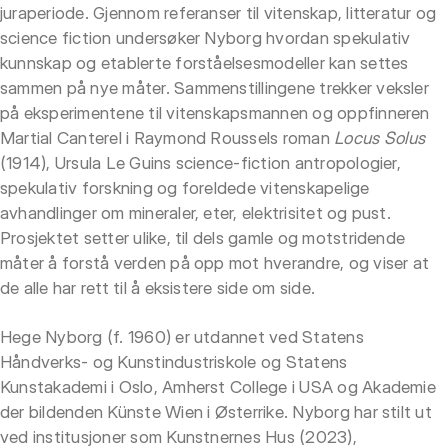
juraperiode. Gjennom referanser til vitenskap, litteratur og
science fiction undersøker Nyborg hvordan spekulativ
kunnskap og etablerte forståelsesmodeller kan settes
sammen på nye måter. Sammenstillingene trekker veksler
på eksperimentene til vitenskapsmannen og oppfinneren
Martial Canterel i Raymond Roussels roman
Locus Solus
(1914), Ursula Le Guins science-fiction antropologier,
spekulativ forskning og foreldede vitenskapelige
avhandlinger om mineraler, eter, elektrisitet og pust.
Prosjektet setter ulike, til dels gamle og motstridende
måter å forstå verden på opp mot hverandre, og viser at
de alle har rett til å eksistere side om side.
Hege Nyborg (f. 1960) er utdannet ved Statens
Håndverks- og Kunstindustriskole og Statens
Kunstakademi i Oslo, Amherst College i USA og Akademie
der bildenden Künste Wien i Østerrike. Nyborg har stilt ut
ved institusjoner som Kunstnernes Hus (2023),