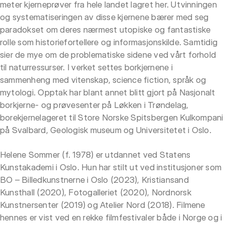
meter kjerneprøver fra hele landet lagret her. Utvinningen
og systematiseringen av disse kjernene bærer med seg
paradokset om deres nærmest utopiske og fantastiske
rolle som historiefortellere og informasjonskilde. Samtidig
sier de mye om de problematiske sidene ved vårt forhold
til naturressurser. I verket settes borkjernene i
sammenheng med vitenskap, science fiction, språk og
mytologi. Opptak har blant annet blitt gjort på Nasjonalt
borkjerne- og prøvesenter på Løkken i Trøndelag,
borekjernelageret til Store Norske Spitsbergen Kulkompani
på Svalbard, Geologisk museum og Universitetet i Oslo.
Helene Sommer (f. 1978) er utdannet ved Statens
Kunstakademi i Oslo. Hun har stilt ut ved institusjoner som
BO – Billedkunstnerne i Oslo (2023), Kristiansand
Kunsthall (2020), Fotogalleriet (2020), Nordnorsk
Kunstnersenter (2019) og Atelier Nord (2018). Filmene
hennes er vist ved en rekke filmfestivaler både i Norge og i