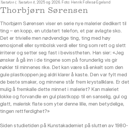
Tastafon I
,
Tastafon II
, 2025 og 2026. Foto: Henrik Follesø Egeland
Thorbjørn Sørensen
Thorbjørn Sørensen viser en serie nye malerier dedikert til
ting – en kopp, en utdatert telefon, et par avlagte sko.
Det er trivielle men nødvendige ting, ting med høy
emosjonell eller symbolsk verdi eller ting som rett og slett
irriterer og setter seg fast i bevisstheten. Han sier: «Jeg
ønsker å gå inn i de tingene som på forunderlig vis gir
nøkler til minnenes rike. Det kan være så enkelt som den
gule plastkoppen jeg aldri klarer å kaste. Den var fylt med
de beste smaker, og minnene står frem krystallklare. Er det
mulig å fremkalle dette minnet i maleriet? Kan maleriet
lokke og forvandle en gul plastkopp til en sanselig, gul og
glatt, malerisk flate som yter denne lille, men betydelige,
tingen rettferdighet?»
Siden studietiden på Kunstakademiet på slutten av 1980-