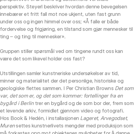
perspektiv. Steyerl beskriver hvordan denne bevegelsen
innebærer et fritt fall mot noe ukjent, uten fast grunn
under oss og ingen himmel over oss; «Å falle er både
fordervelse og frigjøring, en tilstand som gjør mennesker til
ting – og ting til mennesker».
Gruppen stiller spørsmål ved om tingene rundt oss kan
være det som likevel holder oss fast?
Utstillingen samler kunstneriske undersøkelser av tid,
minner og materialitet der det personlige, historiske og
geologiske flettes sammen. I Per Christian Browns
Det som
var, det som er, og det som kommer: fortellinger fra en
bygård i Berlin
trer en bygård og de som bor der, frem som
et levende arkiv, formidlet gjennom video og fotografi.
Hos Book & Hedén, i installasjonen
Lageret, Arvegodset,
Muren
settes kunstnerlivets mengder med produksjon som
må forkastes opp mot objektenes muligheter for å danne