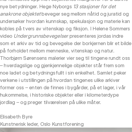
nye betydninger. Hege Nyborgs
13 stasjoner for det
anakrone objektet
beveger seg mellom nåtid og juratid og
undersøker hvordan kunnskap, spekulasjon og materie kan
kobles på tvers av vitenskap og fiksjon. I Helene Sommers
video
Undergrunnsbevegelser
presenteres jordas indre
som et arkiv av tid og bevegelse der borkjernen blir et bilde
på forholdet mellom menneske, vitenskap og natur.
Thorbjørn Sørensens malerier vier seg til tingene rundt oss
– hverdagslige og gjenkjennelige objekter står frem som
noe ladet og betydningsfullt i sin enkelhet. Samlet peker
verkene i utstillingen på hvordan tingenes ulike arkiver
former oss – enten de finnes i bygårder, på et lager, i vår
hukommelse, i historiske objekter eller i kilometerdype
jordlag – og preger tilværelsen på ulike måter.
Elisabeth Byre
Kunstnerisk leder, Oslo Kunstforening