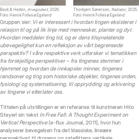
Book & Hedén,
Arvegodset
, 2026.
Thorbjørn Sørensen,
Radiator
, 2025.
Foto: Henrik Follesø Egeland
Foto: Henrik Follesø Egeland
Gruppen sier:
Vi er interessert i hvordan tingen eksisterer i
relasjon til og på lik linje med mennesker, planter og dyr.
Hvordan meddeler ting tid, og er dens tilsynelatende
ubevegelighet kun en refleksjon av vårt begrensede
perspektiv? I våre respektive verk utforsker vi tematikken
fra forskjellige perspektiver – fra tingenes stemmer i
hjemmet og hvordan de innkapsler minner, tingenes
randsoner og ting som historiske objekter, tingenes orden,
fysiologi og systematisering, til opprydding og arkivering
av tingene vi etterlater oss.
Tittelen på utstillingen er en referanse til kunstneren Hito
Steyerl sin tekst
In Free Fall: A Thought Experiment on
Vertical Perspective
(e-flux Journal, 2011), hvor hun
analyserer bevegelsen fra det klassiske, lineære
perspektivet til dronens og satellittens vertikale