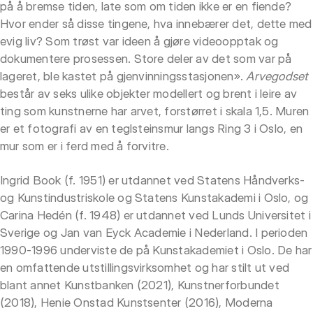
på å bremse tiden, late som om tiden ikke er en fiende?
Hvor ender så disse tingene, hva innebærer det, dette med
evig liv? Som trøst var ideen å gjøre videoopptak og
dokumentere prosessen. Store deler av det som var på
lageret, ble kastet på gjenvinningsstasjonen».
Arvegodset
består av seks ulike objekter modellert og brent i leire av
ting som kunstnerne har arvet, forstørret i skala 1,5. Muren
er et fotografi av en teglsteinsmur langs Ring 3 i Oslo, en
mur som er i ferd med å forvitre.
Ingrid Book (f. 1951) er utdannet ved Statens Håndverks-
og Kunstindustriskole og Statens Kunstakademi i Oslo, og
Carina Hedén (f. 1948) er utdannet ved Lunds Universitet i
Sverige og Jan van Eyck Academie i Nederland. I perioden
1990-1996 underviste de på Kunstakademiet i Oslo. De har
en omfattende utstillingsvirksomhet og har stilt ut ved
blant annet Kunstbanken (2021), Kunstnerforbundet
(2018), Henie Onstad Kunstsenter (2016), Moderna