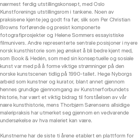
nærmest ferdig utstillingskonsept, med Oslo
Kunstforenings utstillingsrom i tankene. Noen av
praksisene kjente jeg godt fra før, slik som Per Christian
Browns forførende og presist komponerte
fotografiprosjekter og Helene Sommers essayistiske
filmunivers. Andre representerte sentrale posisjoner i nyere
norsk kunsthistorie som jeg ønsket å bli bedre kjent med,
som Book & Hedén, som med sin konseptuelle og sosiale
kunst var med på å forme viktige strømninger på den
norske kunstscenen tidlig på 1990-tallet. Hege Nyborgs
arbeid som kunstner og kurator, blant annet gjennom
hennes grundige gjennomgang av Kunstnerforbundets
historie, har vært et viktig bidrag til forståelsen av vår
nære kunsthistorie, mens Thorbjørn Sørensens allsidige
maleripraksis har utmerket seg gjennom en vedvarende
undersøkelse av hva maleriet kan være.
Kunstnerne har de siste ti årene etablert en plattform for