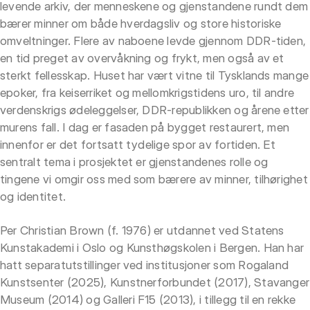
levende arkiv, der menneskene og gjenstandene rundt dem
bærer minner om både hverdagsliv og store historiske
omveltninger. Flere av naboene levde gjennom DDR-tiden,
en tid preget av overvåkning og frykt, men også av et
sterkt fellesskap. Huset har vært vitne til Tysklands mange
epoker, fra keiserriket og mellomkrigstidens uro, til andre
verdenskrigs ødeleggelser, DDR-republikken og årene etter
murens fall. I dag er fasaden på bygget restaurert, men
innenfor er det fortsatt tydelige spor av fortiden. Et
sentralt tema i prosjektet er gjenstandenes rolle og
tingene vi omgir oss med som bærere av minner, tilhørighet
og identitet.
Per Christian Brown (f. 1976) er utdannet ved Statens
Kunstakademi i Oslo og Kunsthøgskolen i Bergen. Han har
hatt separatutstillinger ved institusjoner som Rogaland
Kunstsenter (2025), Kunstnerforbundet (2017), Stavanger
Museum (2014) og Galleri F15 (2013), i tillegg til en rekke